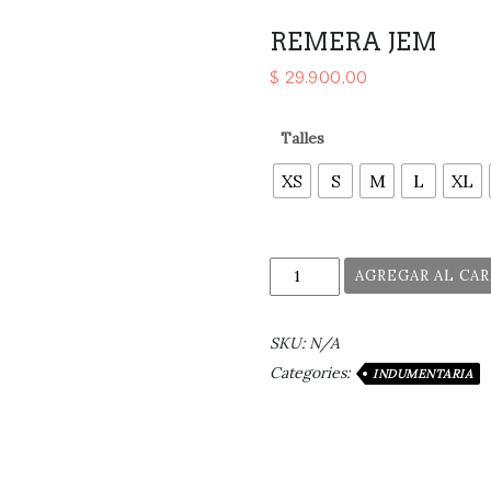
REMERA JEM
$
29.900,00
Talles
XS
S
M
L
XL
AGREGAR AL CA
SKU:
N/A
Categories:
INDUMENTARIA