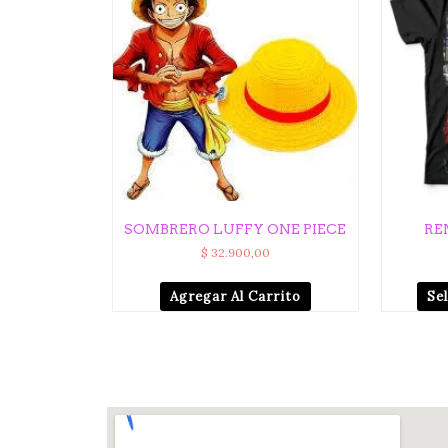
SOMBRERO LUFFY ONE PIECE
RE
$
32.900,00
Agregar Al Carrito
Se