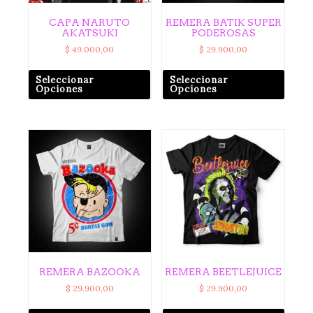
CAPA NARUTO
REMERA BATIK SUPER
AKATSUKI
PODEROSAS
$
49.000,00
$
29.900,00
Seleccionar
Seleccionar
Opciones
Opciones
REMERA BAZOOKA
REMERA BEETLEJUICE
$
29.900,00
$
29.900,00