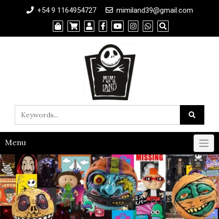
+54 9 1164954727
mimiland39@gmail.com
Menu