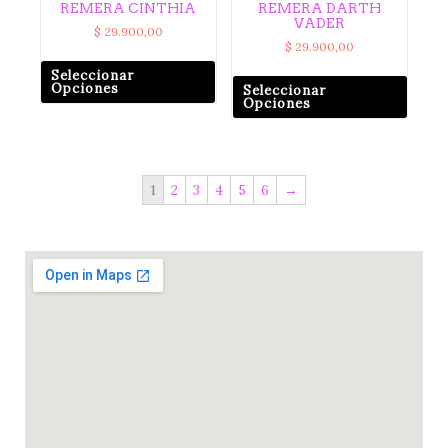
REMERA CINTHIA
REMERA DARTH
VADER
$
29.900,00
$
29.900,00
Seleccionar
Opciones
Seleccionar
Opciones
1
2
3
4
5
6
→