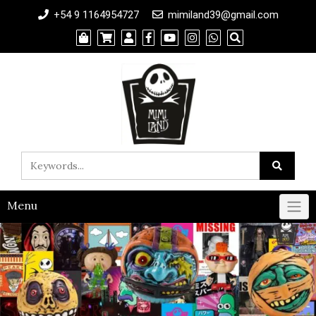
+54 9 1164954727
mimiland39@gmail.com
Menu