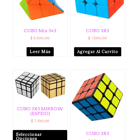
CUBO Mix 3×3
CUBO 3X3
$
5.500,00
$
7.500,00
Leer Más
Agregar Al Carrito
CUBO 3X3 MIRROW
(ESPEJO)
$
7.700,00
CUBO 3X3
Seleccionar
Opciones