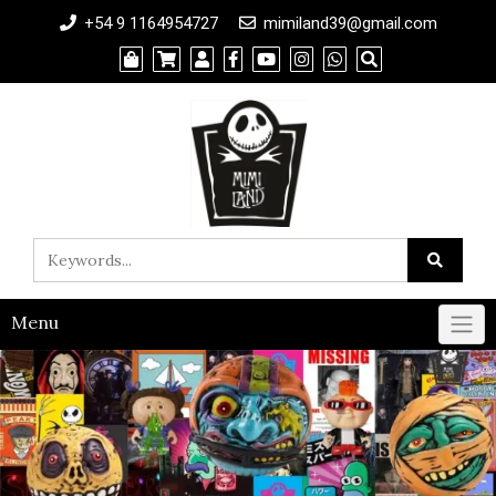
+54 9 1164954727
mimiland39@gmail.com
Menu