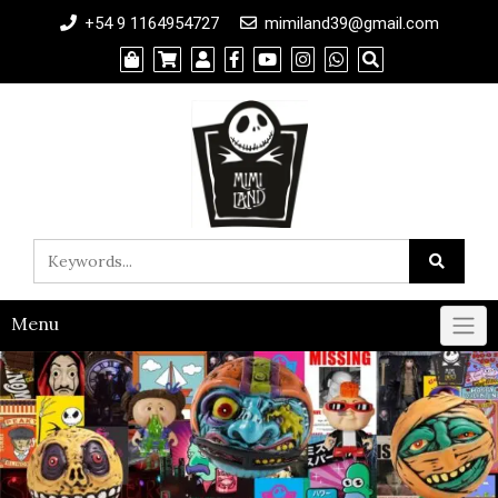
+54 9 1164954727
mimiland39@gmail.com
Menu