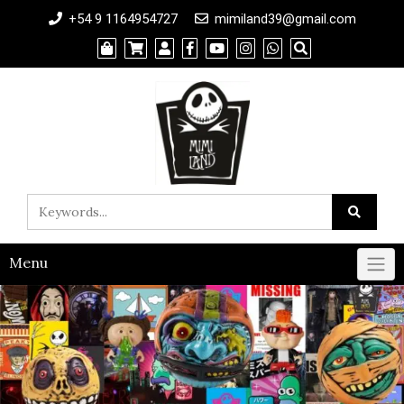
+54 9 1164954727
mimiland39@gmail.com
Menu