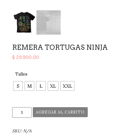
REMERA TORTUGAS NINJA
$
29.900,00
Talles
S
M
L
XL
XXL
AGREGAR AL CARRITO
SKU:
N/A