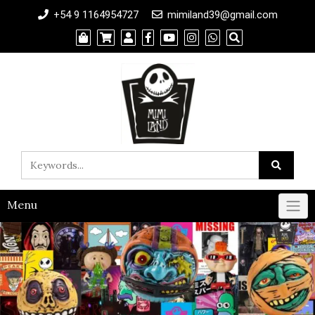
+54 9 1164954727
mimiland39@gmail.com
Menu