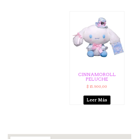
CINNAMOROLL
PELUCHE
$
15.900,00
Leer Más