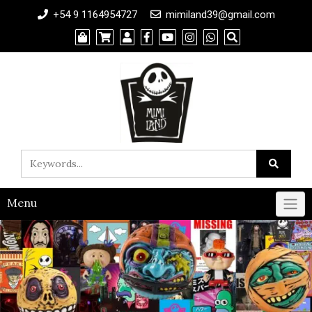
+54 9 1164954727
mimiland39@gmail.com
Menu