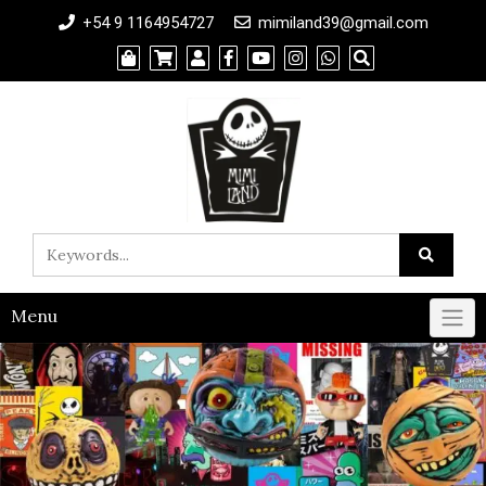
+54 9 1164954727
mimiland39@gmail.com
Menu