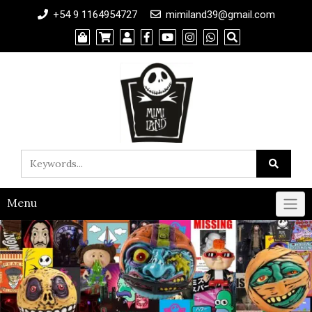
+54 9 1164954727
mimiland39@gmail.com
Menu